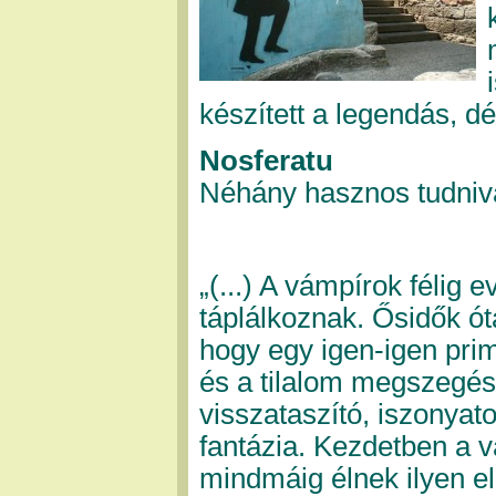
készített a legendás, d
Nosferatu
Néhány hasznos tudniva
„(...) A vámpírok félig ev
táplálkoznak. Ősidők ó
hogy egy igen-igen pri
és a tilalom megszegés
visszataszító, iszonyat
fantázia. Kezdetben a v
mindmáig élnek ilyen el