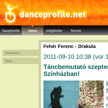
danceprofile.net
hauptseite
news
mitglieder
forum
Fehér Ferenc - Drakula
Hauptseite
2011-09-10 10:38 (
vor 
News
Táncbemutató szeptem
Színházban!