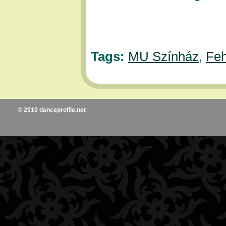
Tags:
MU Színház
,
Feh
© 2010 danceprofile.net