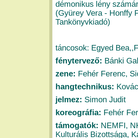
démonikus lény számára,
(Gyürey Vera - Honffy P
Tankönyvkiadó)
táncosok: Egyed Bea,,F
fénytervező:
Bánki Ga
zene:
Fehér Ferenc, Si
hangtechnikus:
Kovác
jelmez:
Simon Judit
koreográfia:
Fehér Fe
támogatók:
NEMFI, NKA
Kulturális Bizottsága, 