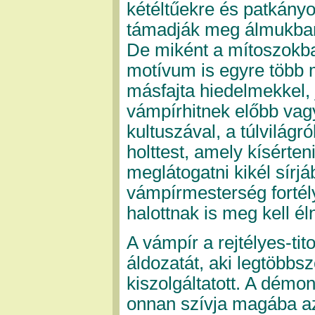
kétéltűekre és patkányo
támadják meg álmukban
De miként a mítoszokba
motívum is egyre több m
másfajta hiedelmekkel,
vámpírhitnek előbb vagy
kultuszával, a túlvilágró
holttest, amely kísérten
meglátogatni kikél sírjá
vámpírmesterség fortély
halottnak is meg kell éln
A vámpír a rejtélyes-tit
áldozatát, aki legtöbbs
kiszolgáltatott. A démo
onnan szívja magába az "