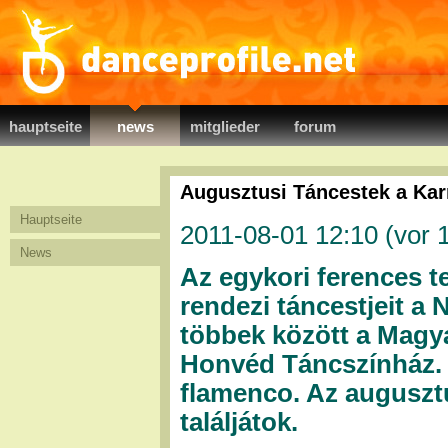
danceprofile.net
hauptseite
news
mitglieder
forum
Augusztusi Táncestek a Kar
Hauptseite
2011-08-01 12:10 (
vor 
News
Az egykori ferences 
rendezi táncestjeit a
többek között a Magya
Honvéd Táncszínház. A
flamenco. Az augusztu
találjátok.