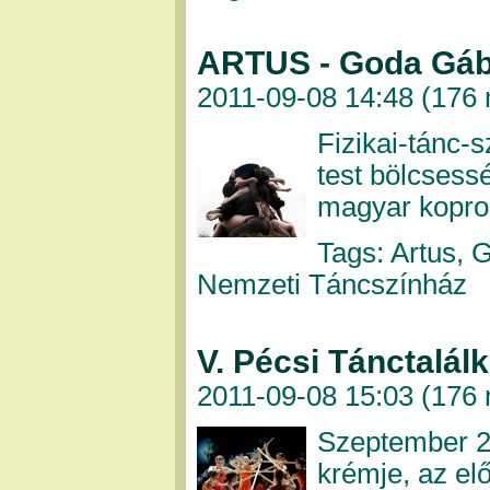
ARTUS - Goda Gábo
2011-09-08 14:48 (
176 
Fizikai-tánc-s
test bölcsessé
magyar kopro
Tags: Artus, 
Nemzeti Táncszínház
V. Pécsi Tánctalál
2011-09-08 15:03 (
176 
Szeptember 22
krémje, az el