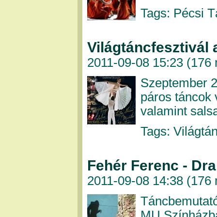
Tags: Pécsi T
Világtáncfesztivál
2011-09-08 15:23 (
176 
Szeptember 2
páros táncok 
valamint sal
Tags: Világtá
Fehér Ferenc - Dra
2011-09-08 14:38 (
176 
Táncbemutató
MU Színházb