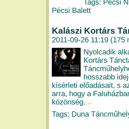
Tags: Pécsi N
Pécsi Balett
Kalászi Kortárs Tá
2011-09-26 11:19 (
175 
Nyolcadik al
Kortárs Tánct
Táncműhelyhez
hosszabb ide
kísérleti előadásait, s
arra, hogy a Faluházba
közönség.
Tags: Duna Táncműhely,