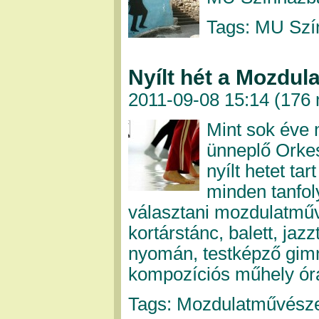
Tags: MU Szí
Nyílt hét a Mozdul
2011-09-08 15:14 (
176 
Mint sok éve 
ünneplő Orkes
nyílt hetet ta
minden tanfo
választani mozdulatműv
kortárstánc, balett, jaz
nyomán, testképző gimna
kompozíciós műhely ór
Tags: Mozdulatművészet