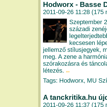
Hodworx - Basse 
2011-09-26 11:28 (
175 
Szeptember 29
századi zenéj
legelterjedteb
kecsesen lépe
jellemző stílusjegyek,
meg. A zene a harmónia
szórakozásra és táncolá
létezés.
Tags: Hodworx, MU Szí
A tanckritika.hu ú
2011-09-26 11:37 (
175 