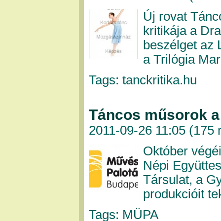
Új rovat Tánc
kritikája a D
beszélget az L
a Trilógia Ma
Tags: tanckritika.hu
Táncos műsorok 
2011-09-26 11:05 (
175 
Október végéi
Népi Együttes
Társulat, a G
produkcióit te
Tags: MÜPA