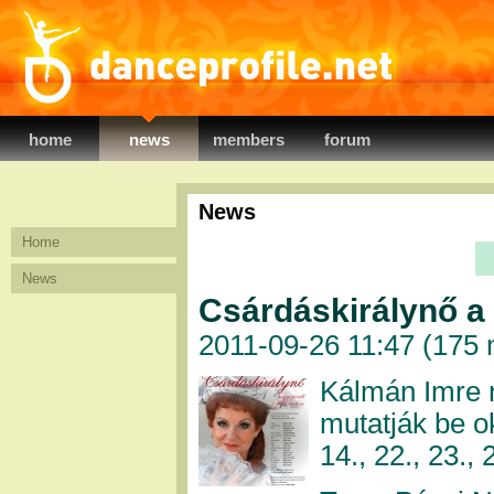
danceprofile.net
home
news
members
forum
News
Home
News
Csárdáskirálynő a
2011-09-26 11:47 (
175 
Kálmán Imre 
mutatják be o
14., 22., 23.,