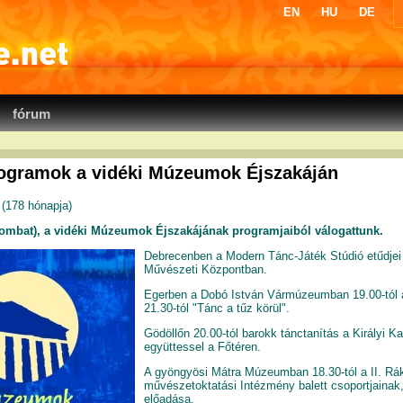
EN
HU
DE
fórum
ogramok a vidéki Múzeumok Éjszakáján
 (
178 hónapja
)
zombat), a vidéki Múzeumok Éjszakájának programjaiból válogattunk.
Debrecenben a Modern Tánc-Játék Stúdió etűdje
Művészeti Központban.
Egerben a Dobó István Vármúzeumban 19.00-tól 
21.30-tól "Tánc a tűz körül".
Gödöllőn 20.00-tól barokk tánctanítás a Királyi K
együttessel a Főtéren.
A gyöngyösi Mátra Múzeumban 18.30-tól a II. Rák
művészetoktatási Intézmény balett csoportjainak,
előadása.