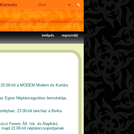
belépés
regisztrálj!
i 20.00-tól a MODEM Modern és Kortárs
az Egres Néptáncegyüttes bemutatója,
astélyban, 23.00-tól táncház a Berka
óczi Ferenc Ált. Isk. és Alapfokú
 majd 21.00-tól néptánccsoportjainak