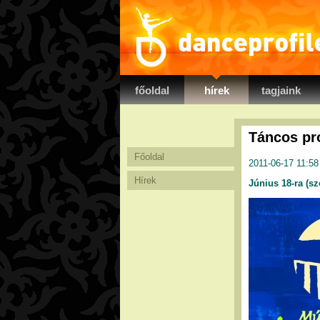
danceprofile.net
főoldal
hírek
tagjaink
Táncos pr
Főoldal
2011-06-17 11:58
Hírek
Június 18-ra (s