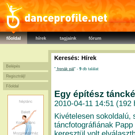
danceprofile.net
főoldal
hírek
tagjaink
fórum
Keresés: Hírek
Belépés
"
frenák pál
" -
9
db találat
Regisztrálj!
Főoldal
Egy építész táncké
2010-04-11 14:51 (
192 
Kivételesen sokoldalú, 
táncfotográfiának Papp
keresztül volt elválasz