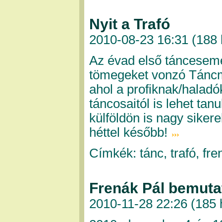
Nyit a Trafó
2010-08-23 16:31 (
188 
Az évad első táncesemé
tömegeket vonzó Táncm
ahol a profiknak/haladó
táncosaitól is lehet tan
külföldön is nagy siker
héttel később!
Címkék: tánc, trafó, fre
Frenák Pál bemuta
2010-11-28 22:26 (
185 