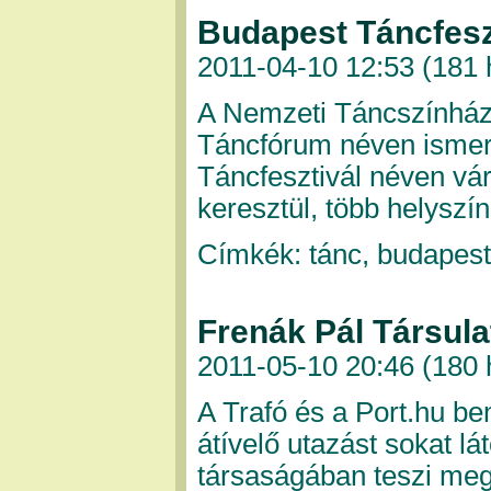
Budapest Táncfesz
2011-04-10 12:53 (
181 
A Nemzeti Táncszínház 
Táncfórum néven ismer
Táncfesztivál néven vár
keresztül, több helyszí
Címkék: tánc, budapest 
Frenák Pál Társula
2011-05-10 20:46 (
180 
A Trafó és a Port.hu b
átívelő utazást sokat l
társaságában teszi meg