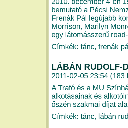
2010. december 4-én 1
bemutató a Pécsi Nemz
Frenák Pál legújabb ko
Morrison, Marilyn Monr
egy látomásszerű road
Címkék: tánc, frenák pá
LÁBÁN RUDOLF-D
2011-02-05 23:54 (
183 
A Trafó és a MU Színhá
alkotásainak és alkotó
őszén szakmai díjat ala
Címkék: tánc, lábán rudo