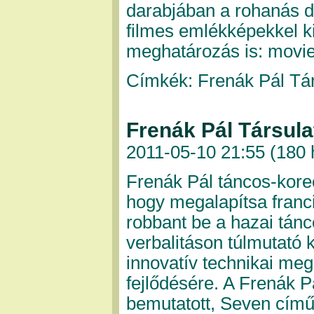
darabjában a rohanás di
filmes emlékképekkel ki
meghatározás is: movi
Címkék: Frenák Pál Tár
Frenák Pál Társula
2011-05-10 21:55 (
180 
Frenák Pál táncos-kore
hogy megalapítsa franc
robbant be a hazai tánc
verbalitáson túlmutató 
innovatív technikai mego
fejlődésére. A Frenák P
bemutatott, Seven című