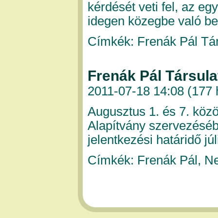
kérdését veti fel, az e
idegen közegbe való be
Címkék: Frenák Pál Tá
Frenák Pál Társula
2011-07-18 14:08 (
177 
Augusztus 1. és 7. közö
Alapítvány szervezéséb
jelentkezési határidő jú
Címkék: Frenák Pál, N