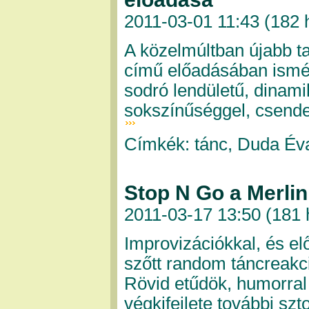
2011-03-01 11:43 (
182 
A közelmúltban újabb t
című előadásában ismét
sodró lendületű, dinam
sokszínűséggel, csende
Címkék: tánc, Duda Év
Stop N Go a Merlin
2011-03-17 13:50 (
181 
Improvizációkkal, és el
szőtt random táncreakc
Rövid etűdök, humorral 
végkifejlete további szt