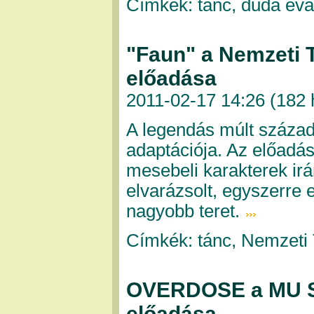
Címkék: tánc, duda éva 
"Faun" a Nemzeti 
előadása
2011-02-17 14:26 (
182 
A legendás múlt század
adaptációja. Az előadás 
mesebeli karakterek irá
elvarázsolt, egyszerre 
nagyobb teret.
Címkék: tánc, Nemzeti
OVERDOSE a MU Sz
előadása