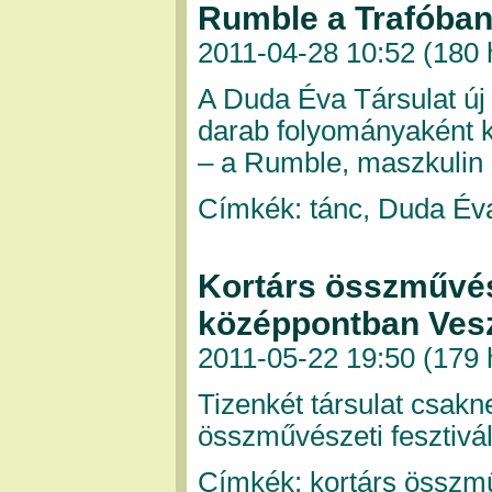
Rumble a Trafóba
2011-04-28 10:52 (
180 
A Duda Éva Társulat új
darab folyományaként k
– a Rumble, maszkulin
Címkék: tánc, Duda Éva
Kortárs összművész
középpontban Ve
2011-05-22 19:50 (
179 
Tizenkét társulat csakn
összművészeti fesztivá
Címkék: kortárs összmű