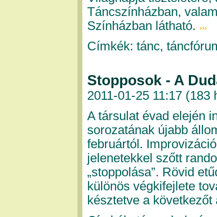
Táncszínházban, valami
Színházban látható.
Címkék: tánc, táncfóru
Stopposok - A Dud
2011-01-25 11:17 (
183 
A társulat évad elején i
sorozatának újabb állo
februártól. Improvizáci
jelenetekkel szőtt ran
„stoppolása”. Rövid etű
különös végkifejlete tov
késztetve a következőt 