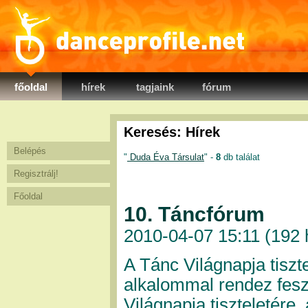
danceprofile.net
főoldal
hírek
tagjaink
fórum
Keresés: Hírek
Belépés
"
Duda Éva Társulat
" -
8
db találat
Regisztrálj!
Főoldal
10. Táncfórum
2010-04-07 15:11 (
192 
A Tánc Világnapja tiszte
alkalommal rendez fesz
Világnapja tiszteletére