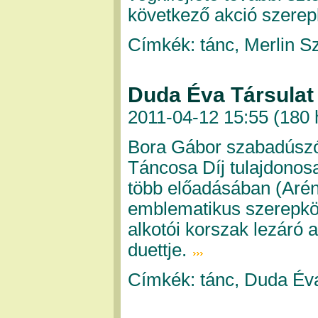
következő akció szerepl
Címkék: tánc, Merlin S
Duda Éva Társulat
2011-04-12 15:55 (
180 
Bora Gábor szabadúszó
Táncosa Díj tulajdonos
több előadásában (Arén
emblematikus szerepkör
alkotói korszak lezáró
duettje.
Címkék: tánc, Duda Év